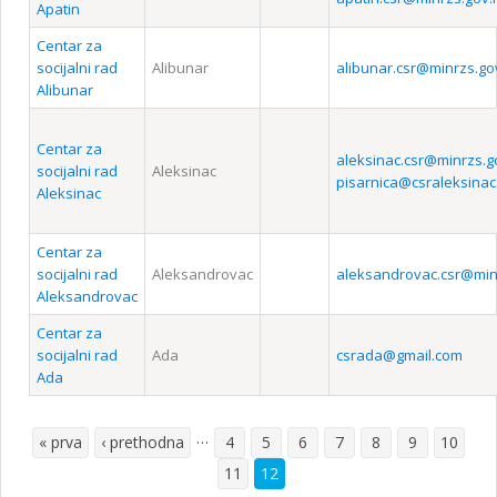
Apatin
Centar za
socijalni rad
Alibunar
alibunar.csr@minrzs.go
Alibunar
Centar za
aleksinac.csr@minrzs.g
socijalni rad
Aleksinac
pisarnica@csraleksinac
Aleksinac
Centar za
socijalni rad
Aleksandrovac
aleksandrovac.csr@min
Aleksandrovac
Centar za
socijalni rad
Ada
csrada@gmail.com
Ada
…
« prva
‹ prethodna
4
5
6
7
8
9
10
Pages
11
12