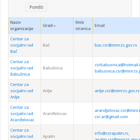
Poništi
Naziv
Web
Grad
Email
organizacije
stranica
Centar za
socijalni rad
Bač
bac.csr@minrzs.gov.rs
Bač
Centar za
csrbabusnica@hotmail
socijalni rad
Babušnica
babusnica.csr@minrzs.
Babušnica
Centar za
socijalni rad
Arilje
arilje.csr@minrzs.gov.rs
Arilje
Centar za
arandjelovac.csr@minrz
socijalni rad
Aranđelovac
csr.ar@gmail.com
Aranđelovac
Centar za
info@csrapatin.rs
,
socijalni rad
Apatin
apatin.csr@minrzs.gov.