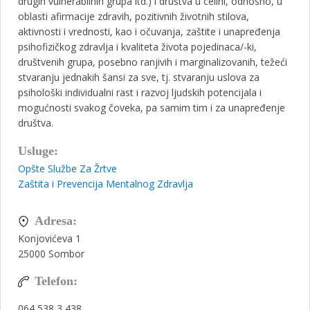
drugih vulnerabilnih grupa itd.) i društva u celini, odnosno, u
oblasti afirmacije zdravih, pozitivnih životnih stilova,
aktivnosti i vrednosti, kao i očuvanja, zaštite i unapređenja
psihofizičkog zdravlja i kvaliteta života pojedinaca/-ki,
društvenih grupa, posebno ranjivih i marginalizovanih, težeći
stvaranju jednakih šansi za sve, tj. stvaranju uslova za
psihološki individualni rast i razvoj ljudskih potencijala i
mogućnosti svakog čoveka, pa samim tim i za unapređenje
društva.
Usluge:
Opšte Službe Za Žrtve
Zaštita i Prevencija Mentalnog Zdravlja
Adresa:
Konjovićeva 1
25000
Sombor
Telefon:
064 538 3 438