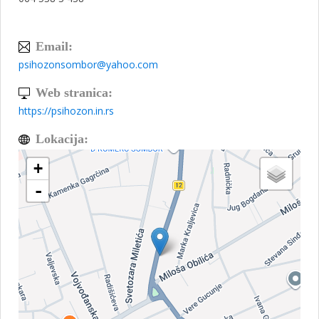
Email:
psihozonsombor@yahoo.com
Web stranica:
https://psihozon.in.rs
Lokacija:
+
-