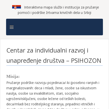
Interaktivna mapa službi i institucija za pružanje
pomoći i podrške žrtvama krivičnih dela u Srbiji
Centar za individualni razvoj i
unapređenje društva – PSIHOZON
Misija:
Pružanje podrške razvoju pojedinaca/-ki (posebno ranjivih i
marginalizovanih: deca i mladi, žene, osobe sa iskustvom
nasilja, osobe sa invaliditetom, stari, socijalno
ugroženi/isključeni, osobe lečene od teških bolesti,
deca/mladi bez roditeljskog staranja, pripadnici etničkih i