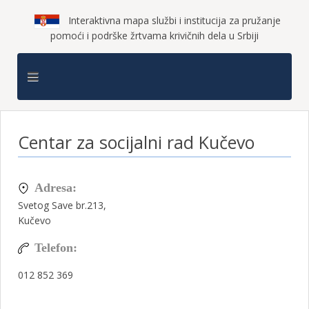
Interaktivna mapa službi i institucija za pružanje
pomoći i podrške žrtvama krivičnih dela u Srbiji
Centar za socijalni rad Kučevo
Adresa:
Svetog Save br.213,
Kučevo
Telefon:
012 852 369