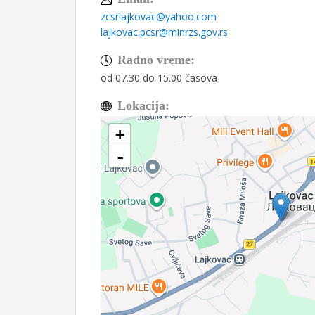
zcsrlajkovac@yahoo.com
lajkovac.pcsr@minrzs.gov.rs
Radno vreme:
od 07.30 do 15.00 časova
Lokacija:
+
-