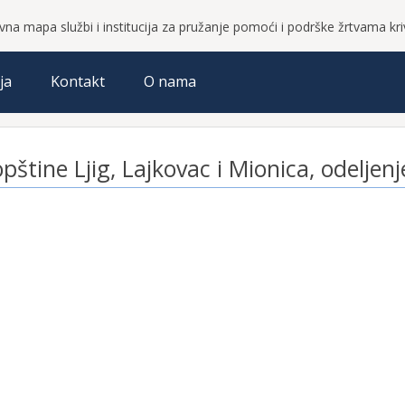
vna mapa službi i institucija za pružanje pomoći i podrške žrtvama krivi
ja
Kontakt
O nama
opštine Ljig, Lajkovac i Mionica, odeljen