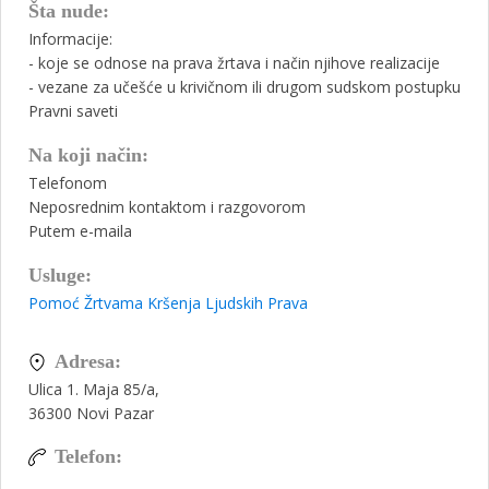
Šta nude:
Informacije:
- koje se odnose na prava žrtava i način njihove realizacije
- vezane za učešće u krivičnom ili drugom sudskom postupku
Pravni saveti
Na koji način:
Telefonom
Neposrednim kontaktom i razgovorom
Putem e-maila
Usluge:
Pomoć Žrtvama Kršenja Ljudskih Prava
Adresa:
Ulica 1. Maja 85/a,
36300
Novi Pazar
Telefon: