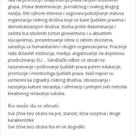
grupa, žrtava diskriminacije, porodičnog i svakog drugog
nasilja, štiti njihove interese i zagovara poboljšanje statusa
organizacija civilnog društva koje se bave ljudskim pravima i
demokratizacijom društva. Borba protiv diskriminacije i
zaštita lica izloženih torturi (preventivno i u aktuelnim
slucajevima), prezentovanje istine o ratnim zlocinima,
saradnja sa humanitarnim i drugim organizacijama. Praćenje
rada državnih institucija, medija, angažovanje na doprinosu
priudruživanju EU…. Sandžački odbor će uticati na
razumevanje i poštovanje ljudskih prava putem edukacije,
promocije i monitoringa ljudskih prava. Naši napori su
usmereni ka izgradnji civilnog društva, obrazovanju i
razvijanju kulture nenasilja, i afirmaciji i primjeni svih metoda
kreativnog rešavanja sukoba.
Ko može da se obrati:
Sve žrtve bez obzira na pol, starost, lična svojstva i druge
karakteristike
Sve žrtve bez obzira šta im se dogodilo