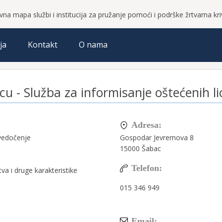
vna mapa službi i institucija za pružanje pomoći i podrške žrtvama krivi
ja
Kontakt
O nama
cu - Služba za informisanje oštećenih li
Adresa:
vedočenje
Gospodar Jevremova 8
15000
Šabac
Telefon:
tva i druge karakteristike
015 346 949
Email: