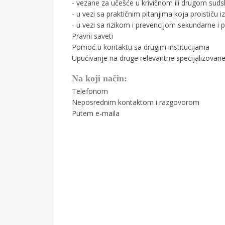
- vezane za učešće u krivičnom ili drugom su
- u vezi sa praktičnim pitanjima koja proističu i
- u vezi sa rizikom i prevencijom sekundarne i p
Pravni saveti
Pomoć u kontaktu sa drugim institucijama
Upućivanje na druge relevantne specijalizovane
Na koji način:
Telefonom
Neposrednim kontaktom i razgovorom
Putem e-maila