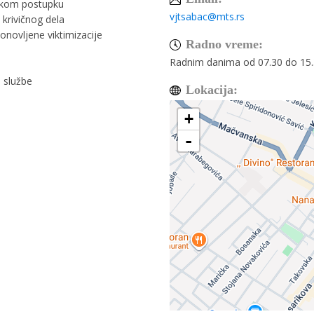
dskom postupku
vjtsabac@mts.rs
z krivičnog dela
onovljene viktimizacije
Radno vreme:
Radnim danima od 07.30 do 15
 službe
Lokacija:
+
-