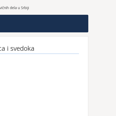
čnih dela u Srbiji
ca i svedoka