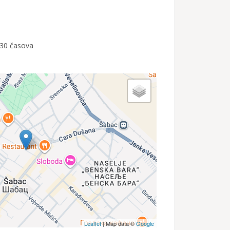
.30 časova
Leaflet
| Map data ©
Google