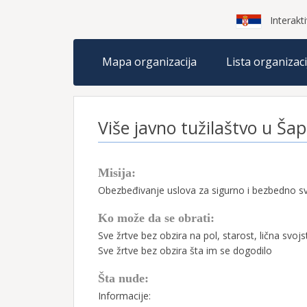
Interakti
Mapa organizacija
Lista organizaci
Više javno tužilaštvo u Šap
Misija:
Obezbeđivanje uslova za sigurno i bezbedno s
Ko može da se obrati:
Sve žrtve bez obzira na pol, starost, lična svojs
Sve žrtve bez obzira šta im se dogodilo
Šta nude:
Informacije: