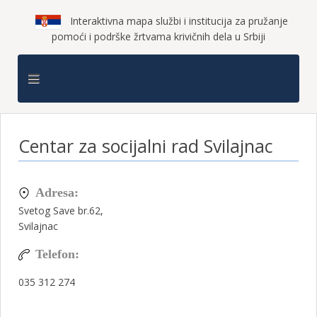
Interaktivna mapa službi i institucija za pružanje
pomoći i podrške žrtvama krivičnih dela u Srbiji
Centar za socijalni rad Svilajnac
Adresa:
Svetog Save br.62,
Svilajnac
Telefon:
035 312 274