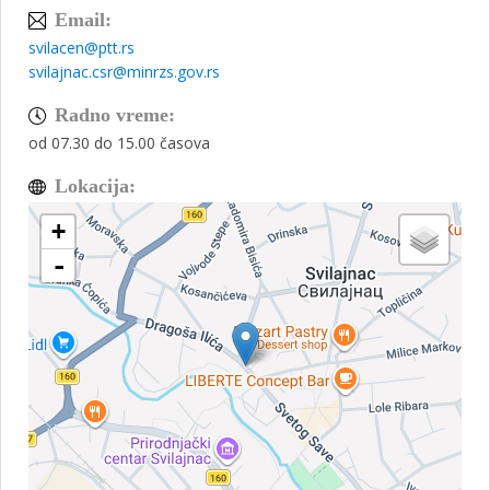
Email:
svilacen@ptt.rs
svilajnac.csr@minrzs.gov.rs
Radno vreme:
od 07.30 do 15.00 časova
Lokacija:
+
-