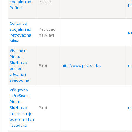
socijalni rad
Pećinci
pe
Pećinci
Centar za
socijalni rad
Petrovac
pe
Petrovac na
na Mlavi
Mlavi
Viši sud u
Pirotu -
Služba za
Pirot
http://www.pi.vi.sud.rs
up
pomoć
žrtvama i
svedocima
Više javno
tužilaštvo u
Pirotu -
Služba za
Pirot
up
informisanje
oštećenih lica
i svedoka