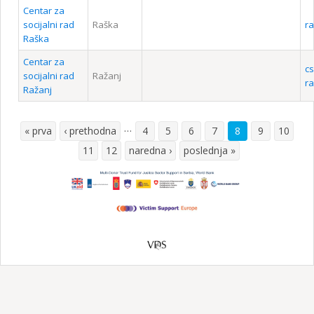
Centar za
socijalni rad
Raška
ra
Raška
Centar za
c
socijalni rad
Ražanj
ra
Ražanj
…
« prva
‹ prethodna
4
5
6
7
8
9
10
Pages
11
12
naredna ›
poslednja »