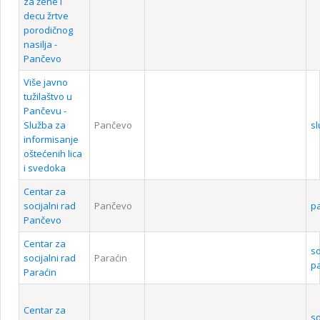
za žene i
decu žrtve
porodičnog
nasilja -
Pančevo
Više javno
tužilaštvo u
Pančevu -
Služba za
Pančevo
s
informisanje
oštećenih lica
i svedoka
Centar za
socijalni rad
Pančevo
p
Pančevo
Centar za
s
socijalni rad
Paraćin
pa
Paraćin
Centar za
s