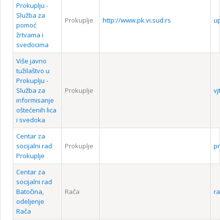
Prokuplju -
Služba za
Prokuplje
http://www.pk.vi.sud.rs
u
pomoć
žrtvama i
svedocima
Više javno
tužilaštvo u
Prokuplju -
Služba za
Prokuplje
vj
informisanje
oštećenih lica
i svedoka
Centar za
socijalni rad
Prokuplje
pr
Prokuplje
Centar za
socijalni rad
Batočina,
Rača
ra
odeljenje
Rača