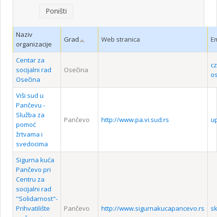
Poništi
Naziv
Grad
Web stranica
Em
organizacije
Centar za
c
socijalni rad
Osečina
os
Osečina
Viši sud u
Pančevu -
Služba za
Pančevo
http://www.pa.vi.sud.rs
u
pomoć
žrtvama i
svedocima
Sigurna kuća
Pančevo pri
Centru za
socijalni rad
"Solidarnost"-
Prihvatilište
Pančevo
http://www.sigurnakucapancevo.rs
s