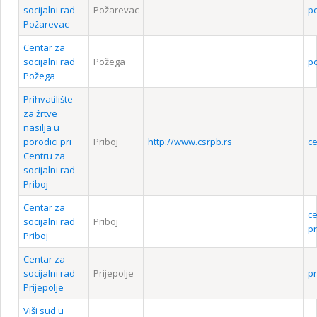
socijalni rad
Požarevac
p
Požarevac
Centar za
socijalni rad
Požega
p
Požega
Prihvatilište
za žrtve
nasilja u
porodici pri
Priboj
http://www.csrpb.rs
c
Centru za
socijalni rad -
Priboj
Centar za
c
socijalni rad
Priboj
pr
Priboj
Centar za
socijalni rad
Prijepolje
pr
Prijepolje
Viši sud u