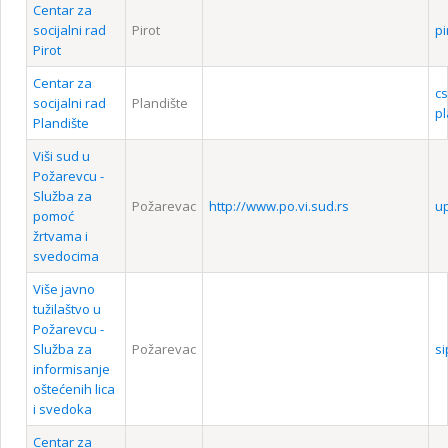
Centar za
socijalni rad
Pirot
pi
Pirot
Centar za
c
socijalni rad
Plandište
pl
Plandište
Viši sud u
Požarevcu -
Služba za
Požarevac
http://www.po.vi.sud.rs
u
pomoć
žrtvama i
svedocima
Više javno
tužilaštvo u
Požarevcu -
Služba za
Požarevac
s
informisanje
oštećenih lica
i svedoka
Centar za